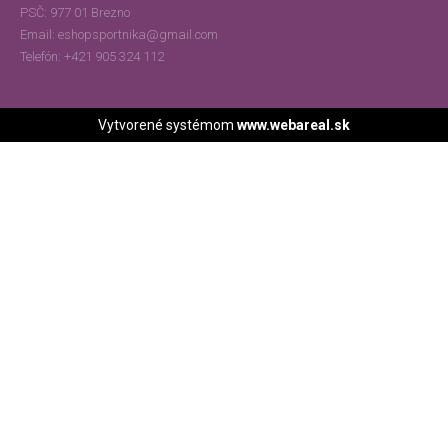
PSČ:
977 01 Brezno
Email:
eshopsportnika@gmail.com
Telefón:
+421 905 324 112
Vytvorené systémom
www.webareal.sk