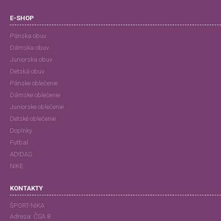
E-SHOP
Pánska obuv
Dámska obuv
Juniorska obuv
Detská obuv
Pánske oblečenie
Dámske oblečenie
Juniorske oblečenie
Detské oblečenie
Doplnky
Futbal
ADIDAS
NIKE
KONTAKTY
ŠPORT-NIKA
Adresa:
ČSA 8