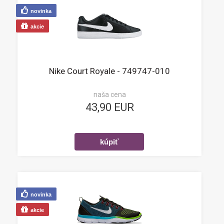
novinka
akcie
Nike Court Royale - 749747-010
naša cena
43,90 EUR
novinka
akcie