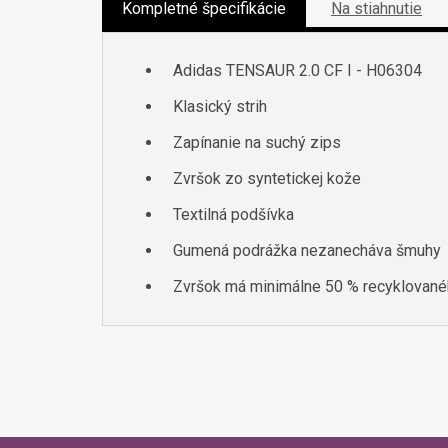
Kompletné špecifikácie
Na stiahnutie
Adidas TENSAUR 2.0 CF I - H06304
Klasický strih
Zapínanie na suchý zips
Zvršok zo syntetickej kože
Textilná podšívka
Gumená podrážka nezanecháva šmuhy
Zvršok má minimálne 50 % recyklovan