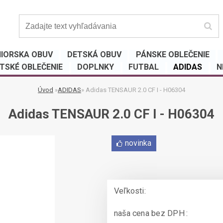
IORSKA OBUV
DETSKÁ OBUV
PÁNSKE OBLEČENIE
TSKÉ OBLEČENIE
DOPLNKY
FUTBAL
ADIDAS
N
Úvod
»
ADIDAS
»
Adidas TENSAUR 2.0 CF I - H06304
Adidas TENSAUR 2.0 CF I - H06304
novinka
Veľkosti:
naša cena bez DPH :