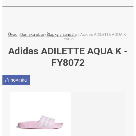
Úvod
»
Dámska obuv
»
Šľapky a sandále
»
Adidas ADILETTE AQUA K -
FY8072
Adidas ADILETTE AQUA K -
FY8072
novinka