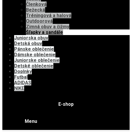
Členková
Bežecká
Tréningová a halová
Outdoorová
Zimná obuv a čižmy
Šľapky a sandále
Juniorska obuv
Detská obuv
Pánske oblečenie
Dámske oblečenie
Juniorske oblečenie
Detské oblečenie
Doplnky
Futbal
ADIDAS
NIKE
E-shop
Menu