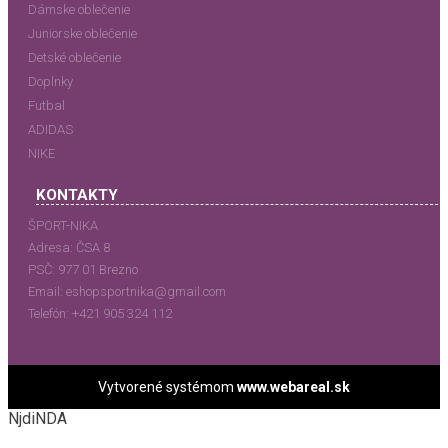
Dámske oblečenie
Juniorske oblečenie
Detské oblečenie
Doplnky
Futbal
ADIDAS
NIKE
KONTAKTY
ŠPORT-NIKA
Adresa:
ČSA 8
PSČ:
977 01 Brezno
Email:
eshopsportnika@gmail.com
Telefón:
+421 905 324 112
Vytvorené systémom
www.webareal.sk
NjdiNDA