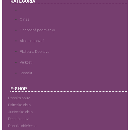
KATEGÓRIA
O nás
Obchodné podmienky
Ako nakupovať
Platba a Doprava
Veľkosti
Kontakt
E-SHOP
Pánska obuv
Dámska obuv
Juniorska obuv
Detská obuv
Pánske oblečenie